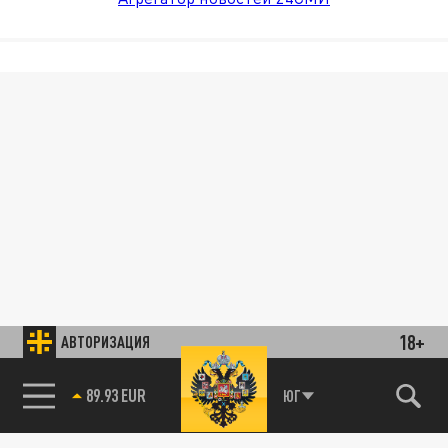
18+
АВТОРИЗАЦИЯ
89.93 EUR
ЮГ
85.64 BRENT