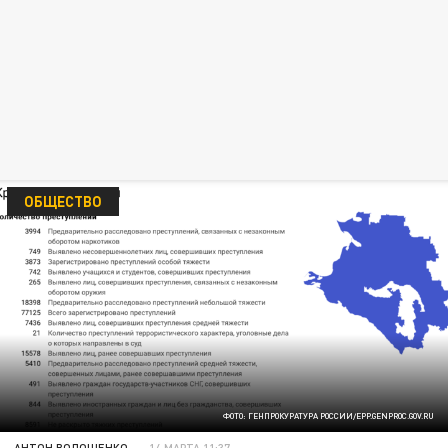
ОБЩЕСТВО
ФОТО: ГЕНПРОКУРАТУРА РОССИИ/EPP.GENPROC.GOV.RU
АНТОН ВОЛОЩЕНКО
14 МАРТА 11:37