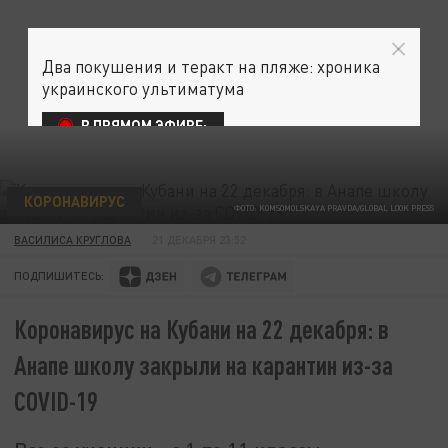
Два покушения и теракт на пляже: хроника
украинского ультиматума
В ПРЯМОМ ЭФИРЕ:
КОРОНАВИРУС
ФОТО: KOMSOMOLSKAYA PRAVDA/GLOBAL LOOK PRESS
ВАСИЛИСА КРУГЛОВА
21 ДЕКАБРЯ 23:52
ПОДПИШИТЕСЬ:
Коронавирус на Кубани на 22 декабря: в
Анапе школу закрыли на карантин из-за
COVID-19