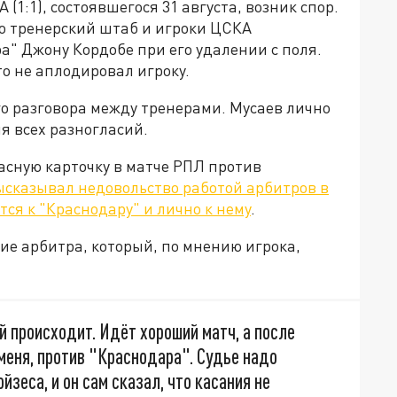
(1:1), состоявшегося 31 августа, возник спор.
то тренерский штаб и игроки ЦСКА
 Джону Кордобе при его удалении с поля.
то не аплодировал игроку.
о разговора между тренерами. Мусаев лично
я всех разногласий.
асную карточку в матче РПЛ против
ысказывал недовольство работой арбитров в
тся к "Краснодару" и лично к нему
.
ие арбитра, который, по мнению игрока,
ой происходит. Идёт хороший матч, а после
меня, против "Краснодара". Судье надо
йзеса, и он сам сказал, что касания не