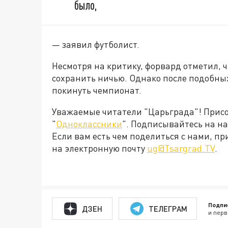
было,
— заявил футболист.
Несмотря на критику, форвард отметил, ч
сохранить ничью. Однако после подобных
покинуть чемпионат.
Уважаемые читатели "Царьграда"! Присое
"
Одноклассники
". Подписывайтесь на 
Если вам есть чем поделиться с нами, п
на электронную почту
ug@Tsargrad.TV
.
Подпи
ДЗЕН
ТЕЛЕГРАМ
и перв