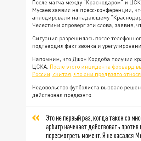
После матча между "Краснодаром" и ЦСКА 
Мусаев заявил на пресс-конференции, ч
аплодировали нападающему "Краснодара"
Челестини опроверг эти слова, заявив, ч
Ситуация разрешилась после телефонног
подтвердил факт звонка и урегулировани
Напомним, что Джон Кордоба получил кр
ЦСКА.
После этого инцидента форвард в
России, считая, что они предвзято относя
Недовольство футболиста вызвало решен
действовал предвзято.
Это не первый раз, когда такое со мн
арбитр начинает действовать против 
пересмотреть момент. Я не касался Мо