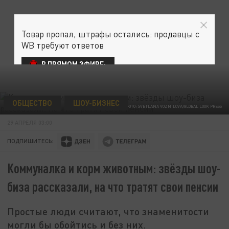
Товар пропал, штрафы остались: продавцы с
WB требуют ответов
В ПРЯМОМ ЭФИРЕ:
ОБЩЕСТВО
ШОУ-БИЗНЕС
ФОТО: SVETLANA VOZMILOVA/GLOBAL LOOK PRESS
29 АПРЕЛЯ 03:00
ПОДПИШИТЕСЬ:
Коммуналка и корм животным: звёзды шоу-
биза рассказали, на что тратят свои пенсии
Простые люди считают, что знаменитости
могли бы обойтись и без них.