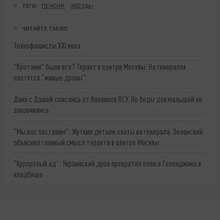
ТЕГИ:
ПЕНСИИ
ЗВЁЗДЫ
ЧИТАЙТЕ ТАКЖЕ:
Технофашисты XXI века
"Кротами" были все? Теракт в центре Москвы: На генералов
охотятся "живые дроны"
Даня с Дашей спаслись от боевиков ВСУ. Но беды для малышей не
закончились
"Мы вас заставим": Жуткие детали охоты на генерала. Зеленский
объяснил главный смысл теракта в центре Москвы
"Курортный ад": Украинский дрон превратил пляж в Геленджике в
кладбище