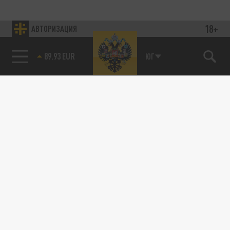
18+
АВТОРИЗАЦИЯ
89.93 EUR
ЮГ