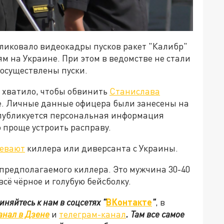
бликовало видеокадры пусков ракет "Калибр"
м на Украине. При этом в ведомстве не стали
 осуществлены пуски.
о хватило, чтобы обвинить
Станислава
е. Личные данные офицера были занесены на
 публикуется персональная информация
 проще устроить расправу.
ревают
киллера или диверсанта с Украины.
предполагаемого киллера. Это мужчина 30-40
всё чёрное и голубую бейсболку.
иняйтесь к нам в соцсетях
"
ВКонтакте
"
, в
анал в Дзене
и
телеграм-канал
. Там все самое