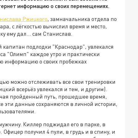
нтернет информацию о своих перемещениях.
нислава Ржицкого
, замначальника отдела по
ра, с лёгкостью вычислил время и место,
зку ему дал… сам Станислав.
й капитан подлодки "Краснодар", увлекался
кса "Олимп" каждое утро и практически
сю информацию о своих пробежках
ощью можно отслеживать все свои тренировки
ицкий всерьёз увлекался и тем, и другим).
ючая пройденный путь, прошедшее время,
е эти данные сохраняются в личной истории,
льзователями.
 мужчину. Киллер поджидал его в парке, в
Офицер получил 4 пули, в грудь и в спину, и