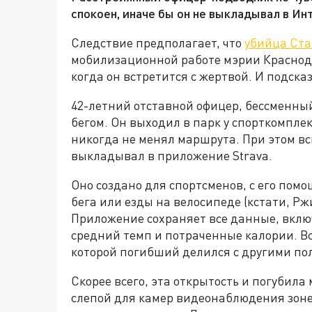
спокоен, иначе бы он не выкладывал в И
Следствие предполагает, что
убийца Ста
мобилизационной работе мэрии Краснода
когда он встретится с жертвой. И подска
42-летний отставной офицер, бессменны
бегом. Он выходил в парк у спорткомпле
никогда не менял маршрута. При этом в
выкладывал в приложение Strava.
Оно создано для спортсменов, с его пом
бега или езды на велосипеде (кстати, Рж
Приложение сохраняет все данные, вкл
средний темп и потраченные калории. Вс
которой погибший делился с другими по
Скорее всего, эта открытость и погубила
слепой для камер видеонаблюдения зоне. 