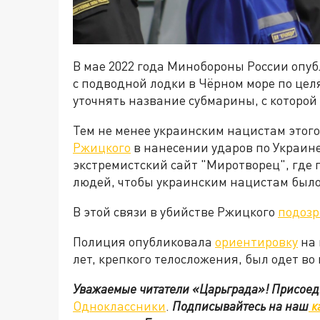
В мае 2022 года Минобороны России опу
с подводной лодки в Чёрном море по целя
уточнять название субмарины, с которой
Тем не менее украинским нацистам этог
Ржицкого
в нанесении ударов по Украин
экстремистский сайт "Миротворец", где
людей, чтобы украинским нацистам было
В этой связи в убийстве Ржицкого
подоз
Полиция опубликовала
ориентировку
на 
лет, крепкого телосложения, был одет во 
Уважаемые читатели «Царьграда»!
Присоед
Одноклассники
.
Подписывайтесь на наш
к