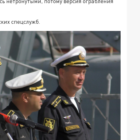
сь нетронутыми, потому версия ограбления
ских спецслужб.