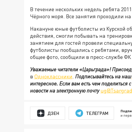
В течение нескольких недель ребята 201
Чёрного моря. Все занятия проходили на
Накануне юные футболисты из Курской об
действия, смогли побывать на тренировк
занятием для гостей провели специальну
футболисты пообщались с ребятами, вру
общее фото, сообщили в пресс-службе ФК
Уважаемые читатели «Царьграда»!
Присоед
в
Одноклассники
.
Подписывайтесь на наш
интересное. Если вам есть чем поделиться 
новости на электронную почту
ug@Tsargrad
Подпи
ДЗЕН
ТЕЛЕГРАМ
и перв