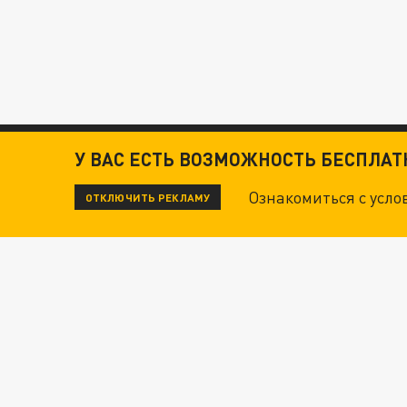
У ВАС ЕСТЬ ВОЗМОЖНОСТЬ БЕСПЛА
Ознакомиться с усл
ОТКЛЮЧИТЬ РЕКЛАМУ
ЧИТАЙТЕ ТАКЖЕ:
ТЕХНОФАШИСТЫ XXI ВЕКА
"КРОТАМИ" БЫЛИ ВСЕ? ТЕРАКТ В ЦЕНТРЕ М