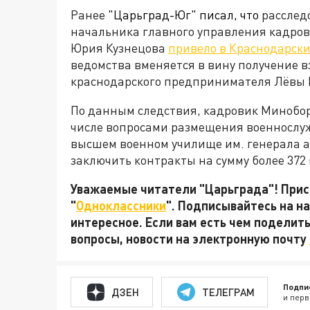
Ранее
"Царьград-Юг" писал, что
расслед
начальника главного управления кадро
Юрия Кузнецова
привело в Краснодарск
ведомства вменяется в вину получение вз
краснодарского предпринимателя Лёвы 
По данным следствия, кадровик Минобор
числе вопросами размещения военнослу
высшем военном училище им. генерала а
заключить контракты на сумму более 372
Уважаемые читатели "Царьграда"! Присо
"
Одноклассники
". Подписывайтесь на 
интересное. Если вам есть чем поделит
вопросы, новости на электронную почту
Подпи
ДЗЕН
ТЕЛЕГРАМ
и перв