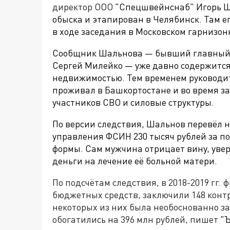
директор ООО
"Спецшвейнснаб" Игорь Ш
обыска и этапирован в Челябинск. Там е
в ходе заседания в Московском гарнизон
Сообщник Шальнова — бывший главный 
Сергей Милейко — уже давно содержится
недвижимостью. Тем временем руководи
проживал в Башкортостане и во время з
участников СВО и силовые структуры.
По версии следствия, Шальнов перевёл н
управления ФСИН 230 тысяч рублей за п
формы. Сам мужчина отрицает вину, увер
деньги на лечение её больной матери.
По подсчётам следствия, в 2018-2019 гг.
бюджетных средств, заключили 148 контр
некоторых из них была необоснованно з
обогатились на 396 млн рублей, пишет
"Ъ