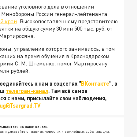
ование уголовного дела в отношении
в Минобороны России генерал-лейтенанта
ий край
. Высокопоставленному представителю
ятки на общую сумму 30 млн 500 тыс. руб. от
Мартиросяна.
оны, управление которого занималось, в том
жащих на время обучения в Краснодарском
рмии С. М. Штеменко, помог Мартиросяну
 млн рублей.
единяйтесь к нам в соцсетях "
ВКонтакте
", в
наш
телеграм-канал
. Там всё самое
ься с нами, присылайте свои наблюдения,
ug@Tsargrad.TV
сывайтесь на наши каналы
ыми узнавайте о главных новостях и важнейших событиях дня.