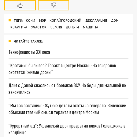
ТЕГИ:
СОЧИ
МЭР
КОПАЙГОРОДСКИЙ
ДЕКЛАРАЦИЯ
ДОМ
КВАРТИРА
УЧАСТОК
ЗЕМЛЯ
ДЕНЬГИ
МАШИНА
ЧИТАЙТЕ ТАКЖЕ:
Технофашисты XXI века
"Кротами" были все? Теракт в центре Москвы: На генералов
охотятся "живые дроны"
Даня с Дашей спаслись от боевиков ВСУ. Но беды для малышей не
закончились
"Мы вас заставим": Жуткие детали охоты на генерала. Зеленский
объяснил главный смысл теракта в центре Москвы
"Курортный ад": Украинский дрон превратил пляж в Геленджике в
кладбище