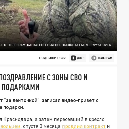
ОТО: ТЕЛЕГРАМ-КАНАЛ ЕВГЕНИЯ ПЕРВЫШОВА/T.ME/PERVYSHOVEA
ПОДПИШИТЕСЬ:
ПОЗДРАВЛЕНИЕ С ЗОНЫ СВО И
 С ПОДАРКАМИ
 "за ленточкой", записал видео-привет с
а подарки.
я Краснодара, а затем пересевший в кресло
овольцем
, спустя 3 месяца
продлил контракт
и