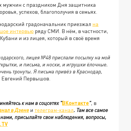
х мужчин с праздником Дня защитника
оровья, успехов, благополучия в семьях.
нодарский градоначальник приезжал
на
шое интервью
ряду СМИ. В нём, в частности,
 Кубани и из лицея, который в своё время
нодарского, лицея №48 прислали посылку на мой
ткрытки, и письма, и носки, и игрушки ёлочные.
очень тронуты. Я письма привёз в Краснодар,
т Евгений Первышов.
иняйтесь к нам в соцсетях
"
ВКонтакте
"
, в
анал в Дзене
и
телеграм-канал
. Там все самое
с нами, присылайте свои наблюдения, вопросы,
.TV