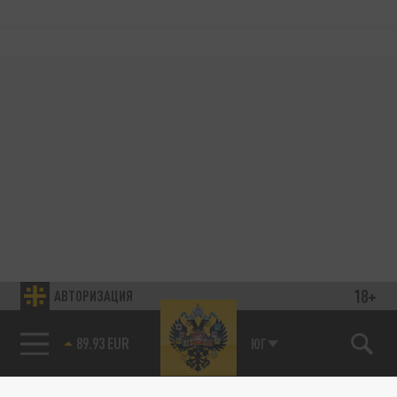
18+
АВТОРИЗАЦИЯ
89.93 EUR
ЮГ