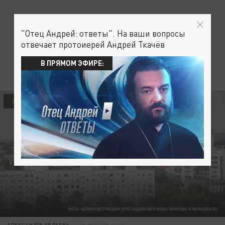
"Отец Андрей: ответы". На ваши вопросы
отвечает протоиерей Андрей Ткачёв
В ПРЯМОМ ЭФИРЕ:
ОБЩЕСТВО
ФОТО: АДМИНИСТРАЦИИ КРАСНОДАРСКОГО КРАЯ/ ADMKRAI.KRASNODAR.RU
АЛЕКСАНДРА АВДЕЕВА
26 НОЯБРЯ 14:23