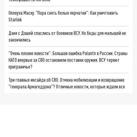
Оплеуха Маску. "Пора снять белые перчатки": Как уничтожить
Starlink
Даня с Дашей спаслись от боевиков ВСУ. Но беды для малышей не
закончились
"Очень плохие новости": Большая ошибка Palantir в России. Страны
НАТО впервые за СВО остановили поставки оружия. ВСУ теряют
приграничье?
Три главных инсайда об СВО. Отмена мобилизации и возвращение
"генерала Армагеддона"? Отличные новости, которые ждали все