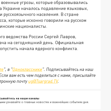
 военные угрозы, которые образовывались
а Украине началось подавление языковых,
и русскоязычного населения. В стране
са, которые исконно говорили на русском
раинские националисты.
го ведомства России Сергей Лавров,
дача на сегодняшний день. Официальная
допустить начала ядерного конфликта.
те
", в "
Одноклассники
". Подписывайтесь на наш
 Если вам есть чем поделиться с нами, присылайте
ктронную почту
ug@Tsargrad.TV
.
сывайтесь на наши каналы
ыми узнавайте о главных новостях и важнейших событиях дня.