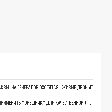
ОСКВЫ: НА ГЕНЕРАЛОВ ОХОТЯТСЯ "ЖИВЫЕ ДРОНЫ"
ЗЕЛЕНСКОМУ КОНЕЦ? В РОССИИ ПЛАНИРУЮТ ПРИМЕНИТЬ "ОРЕШНИК" ДЛЯ КАЧЕСТВЕННОЙ ЛИКВИДАЦИИ ПРЕЗИДЕНТА. СВЕЖАЯ СВОДКА СВО ОТ ВОЕНКОРОВ