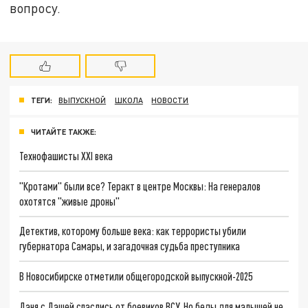
вопросу.
ТЕГИ:
ВЫПУСКНОЙ
ШКОЛА
НОВОСТИ
ЧИТАЙТЕ ТАКЖЕ:
Технофашисты XXI века
"Кротами" были все? Теракт в центре Москвы: На генералов
охотятся "живые дроны"
Детектив, которому больше века: как террористы убили
губернатора Самары, и загадочная судьба преступника
В Новосибирске отметили общегородской выпускной-2025
Даня с Дашей спаслись от боевиков ВСУ. Но беды для малышей не