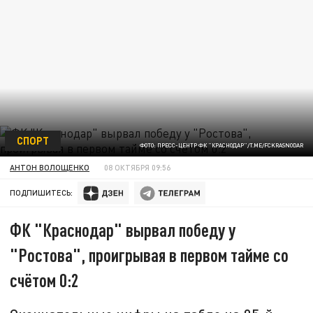
СПОРТ
ФОТО: ПРЕСС-ЦЕНТР ФК "КРАСНОДАР"/T.ME/FCKRASNODAR
АНТОН ВОЛОЩЕНКО
08 ОКТЯБРЯ 09:56
ПОДПИШИТЕСЬ:
ФК "Краснодар" вырвал победу у
"Ростова", проигрывая в первом тайме со
счётом 0:2