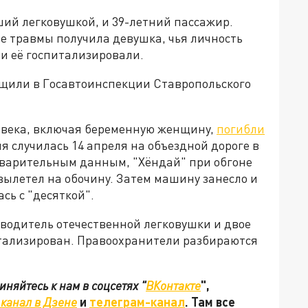
ший легковушкой, и 39-летний пассажир.
е травмы получила девушка, чья личность
ии её госпитализировали.
бщили в Госавтоинспекции Ставропольского
ловека, включая беременную женщину,
погибли
я случилась 14 апреля на объездной дороге в
дварительным данным, "Хёндай" при обгоне
 вылетел на обочину. Затем машину занесло и
сь с "десяткой".
 водитель отечественной легковушки и двое
итализирован. Правоохранители разбираются
няйтесь к нам в соцсетях "
ВКонтакте
",
канал в Дзене
и
телеграм-канал
. Там все