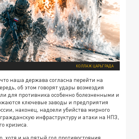
КОЛЛАЖ ЦАРЬГРАДА
, что наша держава согласна перейти на
ередь, об этом говорят удары возмездия
тали для противника особенно болезненными и
ожаются ключевые заводы и предприятия
оссии, наконец, надоели убийства мирного
а гражданскую инфраструктуру и атаки на НПЗ,
го кризиса.
о, хотя и на пятый год противостояния.