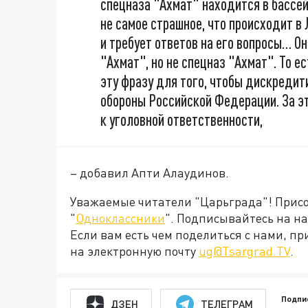
спецназа "Ахмат" находится в бассейн
не самое страшное, что происходит в 
и требует ответов на его вопросы… Он 
"Ахмат", но не спецназ "Ахмат". То е
эту фразу для того, чтобы дискреди
обороны Российской Федерации. За эт
к уголовной ответственности,
– добавил Апти Алаудинов.
Уважаемые читатели "Царьграда"! Присое
"
Одноклассники
". Подписывайтесь на 
Если вам есть чем поделиться с нами, п
на электронную почту
ug@Tsargrad.TV
.
Подпи
ДЗЕН
ТЕЛЕГРАМ