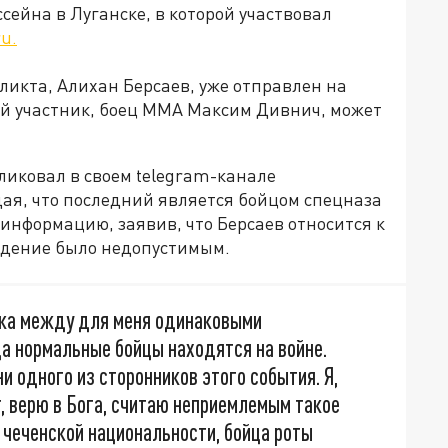
ейна в Луганске, в которой участвовал
ru.
фликта, Алихан Берсаев, уже отправлен на
ой участник, боец ММА Максим Дивнич, может
иковал в своем telegram-канале
ая, что последний является бойцом спецназа
 информацию, заявив, что Берсаев относится к
едение было недопустимым.
ака между для меня одинаковыми
а нормальные бойцы находятся на войне.
и одного из сторонников этого события. Я,
ит, верю в Бога, считаю неприемлемым такое
 чеченской национальности, бойца роты