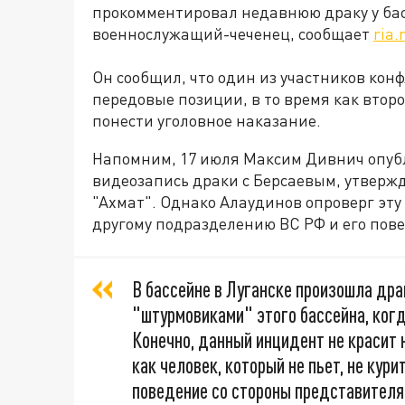
прокомментировал недавнюю драку у басс
военнослужащий-чеченец, сообщает
ria.
Он сообщил, что один из участников кон
передовые позиции, в то время как втор
понести уголовное наказание.
Напомним, 17 июля Максим Дивнич опубл
видеозапись драки с Берсаевым, утвержд
"Ахмат". Однако Алаудинов опроверг эту
другому подразделению ВС РФ и его пов
В бассейне в Луганске произошла др
"штурмовиками" этого бассейна, когд
Конечно, данный инцидент не красит н
как человек, который не пьет, не кур
поведение со стороны представителя