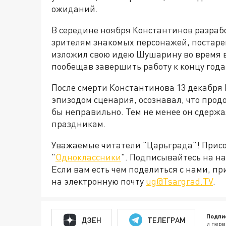
ожиданий.
В середине ноября Константинов разраб
зрителям знакомых персонажей, постаре
изложил свою идею Шушарину во время в
пообещав завершить работу к концу года
После смерти Константинова 13 декабр
эпизодом сценария, осознавал, что прод
бы неправильно. Тем не менее он сдерж
праздникам.
Уважаемые читатели "Царьграда"! Присое
"
Одноклассники
". Подписывайтесь на 
Если вам есть чем поделиться с нами, п
на электронную почту
ug@Tsargrad.TV
.
Подпи
ДЗЕН
ТЕЛЕГРАМ
и перв