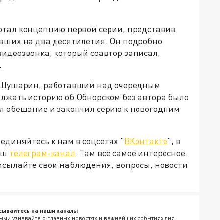
отал концепцию первой серии, представив
вших на два десятилетия. Он подробно
идеозвонка, который соавтор записал,
.
я Шушарин, работавший над очередным
олжать историю об Обнорском без автора было
ал обещание и закончил серию к новогодним
диняйтесь к нам в соцсетях "
ВКонтакте
", в
наш
телеграм-канал
. Там всё самое интересное.
рисылайте свои наблюдения, вопросы, новости
сывайтесь на наши каналы
ыми узнавайте о главных новостях и важнейших событиях дня.