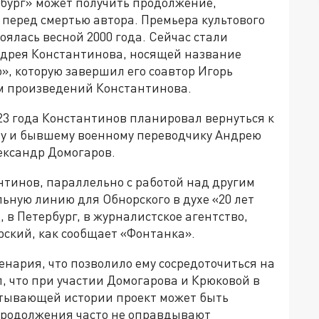
рбург» может получить продолжение,
перед смертью автора. Премьера культового
оялась весной 2000 года. Сейчас стали
ндрея Константинова, носящей название
, которую завершил его соавтор Игорь
м произведений Константинова.
023 года Константинов планировал вернуться к
ту и бывшему военному переводчику Андрею
лександр Домогаров.
нтинов, параллельно с работой над другим
ьную линию для Обнорского в духе «20 лет
, в Петербург, в журналистское агентство,
ский, как сообщает «Фонтанка».
енария, что позволило ему сосредоточиться на
л, что при участии Домогарова и Крюковой в
атывающей истории проект может быть
 продолжения часто не оправдывают