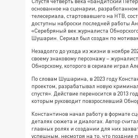
Спустя четверть века «Бандитский Пете
основанное на сценарии, разработанном 
телесериала, стартовавшего на НТВ, сост
доступны наброски последней работы А
«Серебряный век журналиста Обнорского»
Шушарин. Сериал был создан по мотива
Незадолго до ухода из жизни в ноябре 2
своему знаковому персонажу – журналис
Обнорскому, которого в сериале играл А
По словам Шушарина, в 2023 году Конста
проектом, разрабатывал новую криминал
спустя». Действие переносится в 2013 год
которым руководит повзрослевший Обнор
Константинов начал работу в формате сц
деталях сюжета и диалогах. Автор счита
главных ролях и создании для них захв
успешным, несмотря на то, что поздние