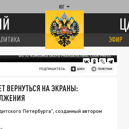
ЮГ
ИЙ
Ц
АЛИТИКА
ЭФИР
ФОТО: KOMSOMOLSKAYA PRAVDA/GLOBAL LOOK PRESS
ПОДПИШИТЕСЬ:
Т ВЕРНУТЬСЯ НА ЭКРАНЫ:
ОЛЖЕНИЯ
дитского Петербурга", созданный автором