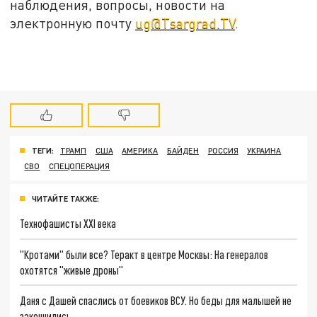
наблюдения, вопросы, новости на
электронную почту
ug@Tsargrad.TV
.
ТЕГИ:
ТРАМП
США
АМЕРИКА
БАЙДЕН
РОССИЯ
УКРАИНА
СВО
СПЕЦОПЕРАЦИЯ
ЧИТАЙТЕ ТАКЖЕ:
Технофашисты XXI века
"Кротами" были все? Теракт в центре Москвы: На генералов
охотятся "живые дроны"
Даня с Дашей спаслись от боевиков ВСУ. Но беды для малышей не
закончились