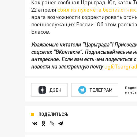
Как ранее сообщал Царьград-Юг, казак 
22 апреля
сбил из пулемёта беспилотник
врага возможности корректировать огон
военнослужащих России. Об этом расска
Власов.
Уважаемые читатели "Царьграда"!
Присоеди
соцсетях
"ВКонтакте"
.
Подписывайтесь на 
интересное. Если вам есть чем поделиться 
новости на электронную почту
ug@Tsargrad
Подпи
ДЗЕН
ТЕЛЕГРАМ
и перв
ПОДЕЛИТЬСЯ: