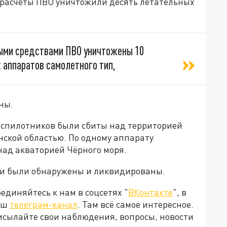
е расчёты ПВО уничтожили десять летательных
ными средствами ПВО уничтожены 10
 аппаратов самолетного тип,
ны.
еспилотников были сбиты над территорией
нской областью. По одному аппарату
над акваторией Чёрного моря.
ели были обнаружены и ликвидированы.
диняйтесь к нам в соцсетях "
ВКонтакте
", в
наш
телеграм-канал
. Там всё самое интересное.
рисылайте свои наблюдения, вопросы, новости