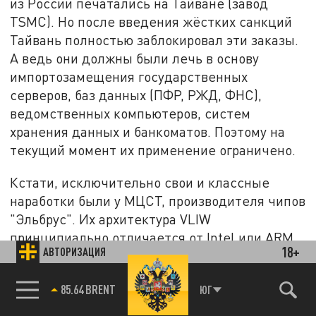
из России печатались на Тайване (завод
TSMC). Но после введения жёстких санкций
Тайвань полностью заблокировал эти заказы.
А ведь они должны были лечь в основу
импортозамещения государственных
серверов, баз данных (ПФР, РЖД, ФНС),
ведомственных компьютеров, систем
хранения данных и банкоматов. Поэтому на
текущий момент их применение ограничено.
Кстати, исключительно свои и классные
наработки были у МЦСТ, производителя чипов
"Эльбрус". Их архитектура VLIW
принципиально отличается от Intel или ARM,
18+
АВТОРИЗАЦИЯ
у неё имеется высочайшая аппаратная
защищённость от хакерских закладок и
85.64 BRENT
ЮГ
вирусов. После отказа Тайваня производство,
как сообщалось, перенесли в КНР. Но ещё раз,