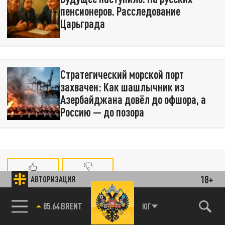
пенсионеров. Расследование
Царьграда
Стратегический морской порт
захвачен: Как шашлычник из
Азербайджана довёл до офшора, а
Россию — до позора
18+
АВТОРИЗАЦИЯ
ЧИТАЙТЕ ТАКЖЕ:
85.64 BRENT
ЮГ
Технофашисты XXI века