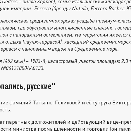
es Cèdres – вилла Кедров), семья итальянских миллиардер
ой империи" Ferrero (бренды Nutella, Ferrero Rocher, Ki
классическая средиземноморская усадьба премиум-класса
няком, где обустроены многочисленные спальни, гостев
лон с панорамным остеклением. На территории имеется 
я отдыха (лаунж-террасой), каскадный средиземноморск
террасы с панорамным видом на Средиземное море.
 (452 кв.м) – 1903-й; кадастровый участок площадью 2,3 т
д №06121000AA0133.
попались, русские"
ние фамилий Татьяны Голиковой и её супруга Виктора
ость.
 аппаратных долгожителей и действующий вице-премь
ности министра промышленности и торговли (он так