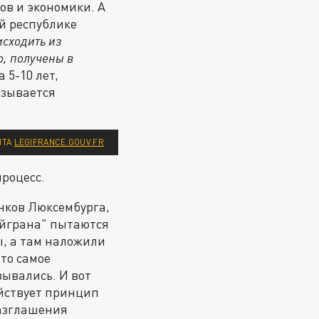
ов и экономики. А
ой республике
исходить из
о, получены в
 5-10 лет,
азывается
ЙТА
LEGIFRANCE.GOUV.FR
роцесс.
анков Люксембурга,
айграна" пытаются
ы, а там наложили
что самое
зывались. И вот
ействует принцип
разглашения