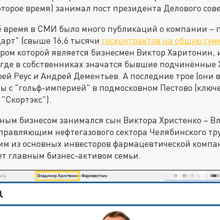
торое время) занимал пост президента Делового сов
оё время в СМИ было много публикаций о компании –
арт" (свыше 16,6 тысячи
госконтрактов на общую сум
аром которой является бизнесмен Виктор Харитонин,
 где в собственниках значатся бывшие подчинённые 
й Реус и Андрей Дементьев. А последние трое (они в
ы с "гольф-империей" в подмосковном Пестово (клю
 "Скортэкс").
ным бизнесом занимался сын Виктора Христенко – В
 управляющим нефтегазового сектора Челябинского тр
дним из основных инвесторов фармацевтической компа
ет главным бизнес-активом семьи.