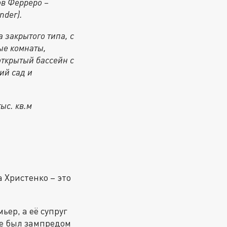
ов Ферреро –
nder).
 закрытого типа, с
ые комнаты,
открытый бассейн с
ий сад и
ыс. кв.м
 Христенко – это
ер, а её супруг
же был зампредом