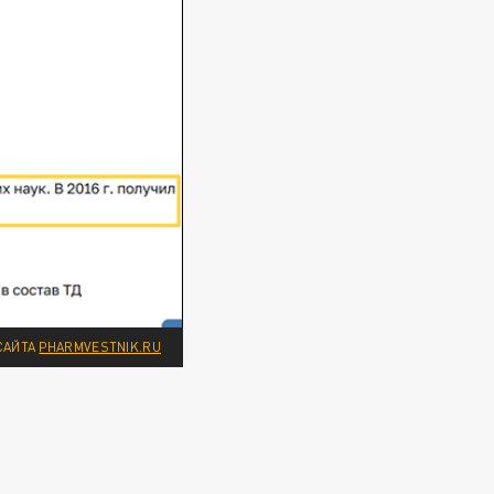
САЙТА
PHARMVESTNIK.RU