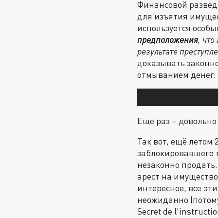
Финансовой разведк
для изъятия имущес
используется особый
предположения
, чт
результате преступл
доказывать законно
отмыванием денег:
Ещё раз – довольно
Так вот, ещё летом 
заблокировавшего т
незаконно продать.
арест на имущество.
интересное, все эт
неожиданно (потому
Secret de l'instru