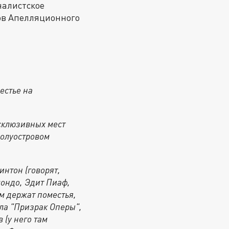
налистское
лов Апелляционного
естье на
склюзивных мест
полуостровом
интон (говорят,
мондо, Эдит Пиаф,
м держат поместья,
ла "Призрак Оперы",
 (у него там