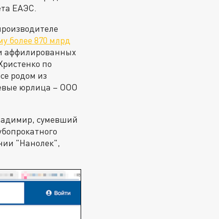
ета ЕАЭС.
 производителе
му более 870 млрд
 и аффилированных
Христенко по
се родом из
чевые юрлица – ООО
ладимир, сумевший
убопрокатного
нии "Нанолек",