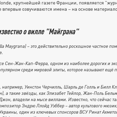
Monde, крупнейшей газете Франции, появляется "жур
е впервые озвучиваются имена – на основе материа
известно о вилле "Майграна"
lla Maygrana) – это действительно роскошное частное пом
е.
се Сен-Жан-Кап-Ферра, одном из наиболее дорогих и эк
опулярном среди мировой элиты, которое называют ещё 
, например, Уинстон Черчилль, Шарль де Голль и Билл Кл
н), а такие звёзды, как Элизабет Тейлор, Жан-Поль Бель
Джон, владели на мысе виллами. Известно, что сейчас та
омпозитор Эндрю Ллойд Уэббер – автор культового мюзик
Украины, один из ключевых спонсоров ВСУ Ринат Ахметов