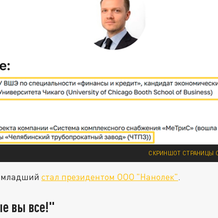
СКРИНШОТ СТРАНИЦЫ 
о-младший
стал президентом ООО "Нанолек"
.
е вы все!"