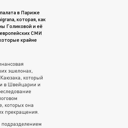
 палата в Париже
grana, которая, как
ны Голиковой и её
в европейских СМИ
екоторые крайне
инансовая
ших эшелонах,
 Каюзака, который
ми в Швейцарии и
реследование
логовом
e, которых она
их прекращения.
 – подразделением