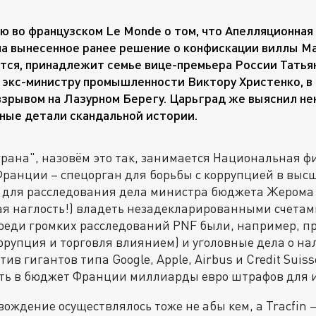
ю во французском Lе Monde о том, что Апелляционная
а вынесенное ранее решение о конфискации виллы Mai
тся, принадлежит семье вице-премьера России Татья
– экс-министру промышленности Виктору Христенко, 
взрывом на Лазурном Берегу. Царьград же выяснил н
ые детали скандальной истории.
рана", назовём это так, занимается Национальная ф
Франции – спецорган для борьбы с коррупцией в выс
м для расследования дела министра бюджета Жерома
ая наглость!) владеть незадекларированными счета
среди громких расследований PNF были, например, п
ррупция и торговля влиянием) и уголовные дела о на
в гигантов типа Google, Apple, Airbus и Credit Suiss
ть в бюджет Франции миллиарды евро штрафов для 
ождение осуществлялось тоже не абы кем, а Tracfin