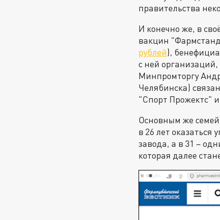
правительства неко
И конечно же, в св
вакцин "Фармстанд
рублей
), бенефици
с ней организаций,
Минпромторгу Андре
Челябинска) связан
"Спорт Прожектс" и
Основным же семей
в 26 лет оказаться
завода, а в 31 – о
которая далее стан