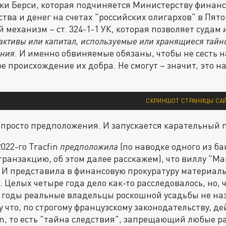
и Берси, которая подчиняется Министерству финанс
тва и денег на счетах "российских олигархов" в Пят
 механизм – ст. 324-1-1 УК, которая позволяет судам
о активы или капитал, используемые или хранящиеся тайн
ения
. И именно обвиняемые обязаны, чтобы не сесть на
е происхождение их добра. Не смогут – значит, это н
СКРИНШОТ СТРАНИЦЫ СА
 просто предположения. И запускается карательный п
2022-го Tracfin
предположила
(по наводке одного из б
ранзакцию, об этом далее расскажем), что виллу "М
 И представила в финансовую прокуратуру материал
 Целых четыре года дело как-то расследовалось, но, 
и годы реальные владельцы роскошной усадьбы не на
 что, по строгому французскому законодательству, д
ction, то есть "тайна следствия", запрещающий любые 