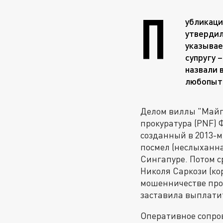
П
убликаци
утвердил
указывае
супругу 
назвали 
любопытн
Делом виллы "Майг
прокуратура (PNF) 
созданный в 2013-
посмел (неслыханн
Сингапуре. Потом 
Николя Саркози (ко
мошенничестве проти
заставила выплати
Оперативное сопров