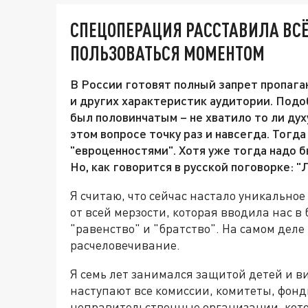
СПЕЦОПЕРАЦИЯ РАССТАВИЛА ВСЁ
ПОЛЬЗОВАТЬСЯ МОМЕНТОМ
В России готовят полный запрет пропага
и других характеристик аудитории. Подоб
был половинчатым – не хватило то ли дух
этом вопросе точку раз и навсегда. Тогд
"евроценностями". Хотя уже тогда надо б
Но, как говорится в русской поговорке: "
Я считаю, что сейчас настало уникально
от всей мерзости, которая вводила нас в 
"равенство" и "братство". На самом деле
расчеловечивание.
Я семь лет занимался защитой детей и в
наступают все комиссии, комитеты, фон
неправительственные организации, кот