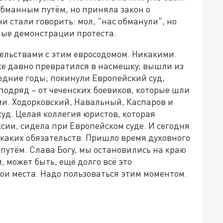
обманным путём, но приняла закон о
и стали говорить: мол, "нас обманули", но
ные демонстрации протеста.
ельствами с этим евросодомом. Никакими.
е давно превратился в насмешку; вышли из
едние годы; покинули Европейский суд,
подряд – от чеченских боевиков, которые шли
и. Ходорковский, Навальный, Каспаров и
суд. Целая коллегия юристов, которая
сии, сидела при Европейском суде. И сегодня
каких обязательств. Пришло время духовного
путём. Слава Богу, мы остановились на краю
 может быть, ещё долго всё это
вои места. Надо пользоваться этим моментом.