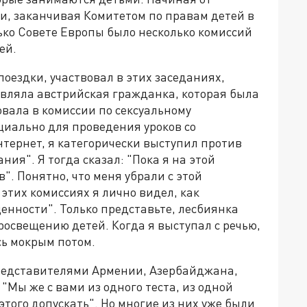
, заканчивая Комитетом по правам детей в
ько Совете Европы было несколько комиссий
ей.
оездки, участвовал в этих заседаниях,
авляла австрийская гражданка, которая была
вала в комиссии по сексуальному
циально для проведения уроков со
нтернет, я категорически выступил против
ния". Я тогда сказал: "Пока я на этой
в". Понятно, что меня убрали с этой
 этих комиссиях я лично видел, как
енности". Только представьте, лесбиянка
росвещению детей. Когда я выступал с речью,
сь мокрым потом.
 представителями Армении, Азербайджана,
 "Мы же с вами из одного теста, из одной
этого допускать". Но многие из них уже были