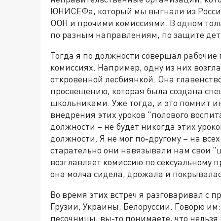
ЮНИСЕФа, который мы выгнали из России
ООН и прочими комиссиями. В одном тол
по разным направлениям, по защите дет
Тогда я по должности совершал рабочие п
комиссиях. Например, одну из них возгл
откровенной лесбиянкой. Она главенство
просвещению, которая была создана спе
школьниками. Уже тогда, и это помнит и
внедрения этих уроков "полового воспита
должности – не будет никогда этих уроко
должности. Я не мог по-другому – на всех
старательно они навязывали нам свои "ц
возглавляет комиссию по сексуальному п
она молча сидела, дрожала и покрывала
Во время этих встреч я разговаривал с
Грузии, Украины, Белоруссии. Говорю им:
песочницы, вы-то понимаете, что нельзя 