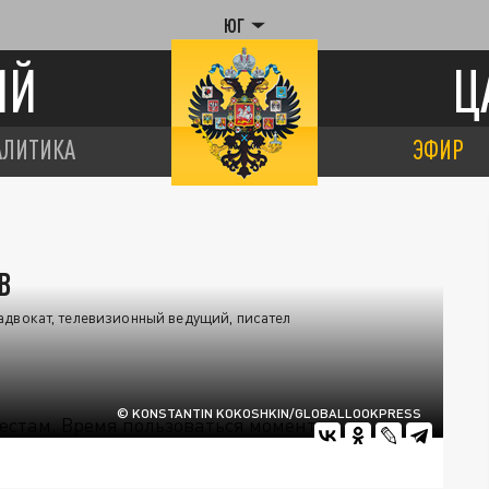
ЮГ
ИЙ
Ц
АЛИТИКА
ЭФИР
В
адвокат, телевизионный ведущий, писател
© KONSTANTIN KOKOSHKIN/GLOBALLOOKPRESS