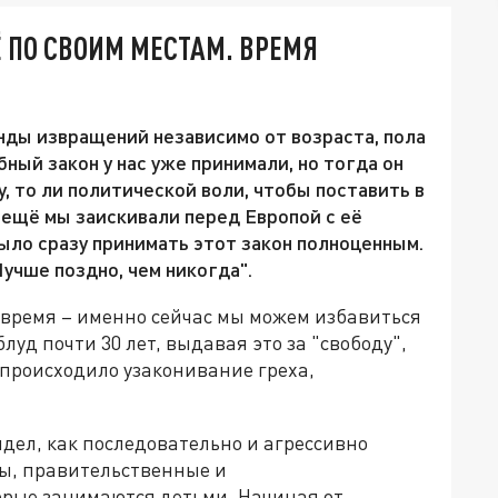
 ПО СВОИМ МЕСТАМ. ВРЕМЯ
нды извращений независимо от возраста, пола
ный закон у нас уже принимали, но тогда он
у, то ли политической воли, чтобы поставить в
а ещё мы заискивали перед Европой с её
ыло сразу принимать этот закон полноценным.
Лучше поздно, чем никогда".
е время – именно сейчас мы можем избавиться
блуд почти 30 лет, выдавая это за "свободу",
 происходило узаконивание греха,
идел, как последовательно и агрессивно
ды, правительственные и
орые занимаются детьми. Начиная от