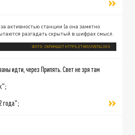
 за активностью станции (а она заметно
пытаются разгадать скрытый в шифрах смысл.
ФОТО: СКРИНШОТ HTTPS://T.ME/UVB76LOGS
аны идти, через Припять. Свет не зря там
к";
2 года";