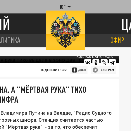
ЮГ
ИЙ
Ц
АЛИТИКА
ЭФИР
КОЛЛАЖ ЦАРЬГРАДА
ПОДПИШИТЕСЬ:
А. А "МЁРТВАЯ РУКА" ТИХО
ШИФРА
Владимира Путина на Валдае, "Радио Судного
а грозных шифра. Станция считается частью
 "Мёртвая рука", - за то, что обеспечит