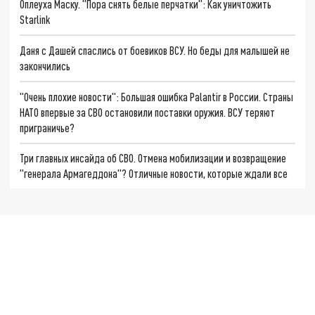
Оплеуха Маску. "Пора снять белые перчатки": Как уничтожить
Starlink
Даня с Дашей спаслись от боевиков ВСУ. Но беды для малышей не
закончились
"Очень плохие новости": Большая ошибка Palantir в России. Страны
НАТО впервые за СВО остановили поставки оружия. ВСУ теряют
приграничье?
Три главных инсайда об СВО. Отмена мобилизации и возвращение
"генерала Армагеддона"? Отличные новости, которые ждали все