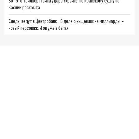
Вот это триллер! Тайна удара Украины по иранскому судну на
Каспии раскрыта
Следы ведут в Центробанк… В деле о хищениях на миллиарды –
новый персонаж. И он уже в бегах