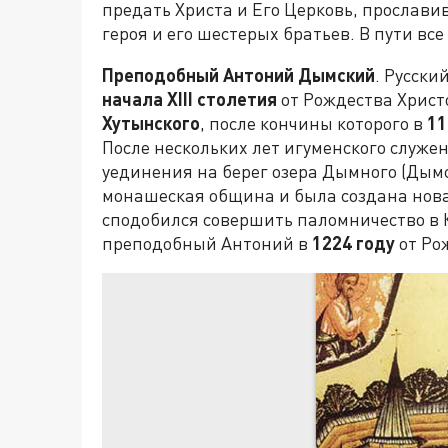
предать Христа и Его Церковь, прослави
героя и его шестерых братьев. В пути вс
Преподобный Антоний Дымский
. Русски
начала
XIII
столетия
от Рождества Христ
Хутынского
, после кончины которого в
11
После нескольких лет игуменского служе
уединения на берег озера Дымного (Дымск
монашеская община и была создана нова
сподобился совершить паломничество в 
преподобный Антоний в
1224 году
от Ро