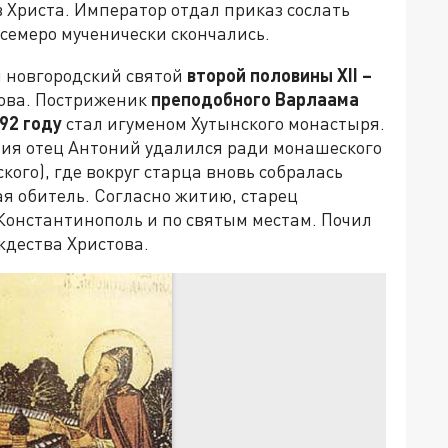
в Христа. Император отдал приказ сослать
е семеро мученически скончались.
й новгородский святой
второй половины
XII
–
ова. Постриженик
преподобного Варлаама
92 году
стал игуменом Хутынского монастыря.
ния отец Антоний удалился ради монашеского
ого), где вокруг старца вновь собралась
я обитель. Согласно житию, старец
Константинополь и по святым местам. Почил
ждества Христова.