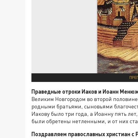
ПРЕ
Праведные отроки Иаков и Иоанн Меню
Великим Новгородом во второй половине 
родными братьями, сыновьями благочес
Иакову было три года, а Иоанну пять ле
были обретены нетленными, и от них ста
Поздравляем православных христиан с 