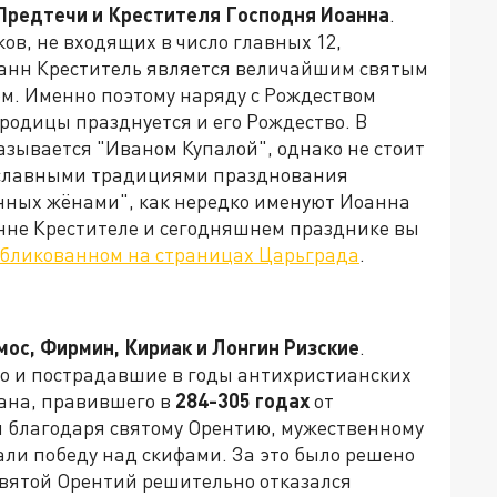
 Предтечи и Крестителя Господня Иоанна
.
в, не входящих в число главных 12,
анн Креститель является величайшим святым
м. Именно поэтому наряду с Рождеством
родицы празднуется и его Рождество. В
азывается "Иваном Купалой", однако не стоит
ославными традициями празднования
нных жёнами", как нередко именуют Иоанна
анне Крестителе и сегодняшнем празднике вы
убликованном на страницах Царьграда
.
мос, Фирмин, Кириак и Лонгин Ризские
.
о и пострадавшие в годы антихристианских
ана, правившего в
284-305 годах
от
 благодаря святому Орентию, мужественному
али победу над скифами. За это было решено
святой Орентий решительно отказался