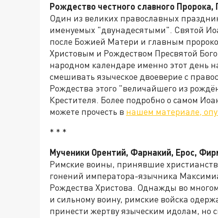
Рождество честного славного Пророка,
Один из великих православных празднико
именуемых "двунадесятыми". Святой Ио
после Божией Матери и главным пророко
Христовым и Рождеством Пресвятой Бого
народном календаре именно этот день н
смешивать языческое двоеверие с прав
Рождества этого "величайшего из рождё
Крестителя. Более подробно о самом Ио
можете прочесть в
нашем материале, оп
* * *
Мученики Орентий, Фарнакий, Ерос, Фир
Римские воины, принявшие христианств
гонений императора-язычника Максими
Рождества Христова. Однажды во многом
и сильному воину, римские войска одерж
принести жертву языческим идолам, но 