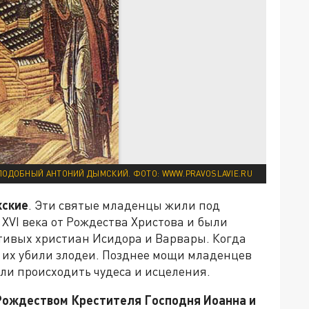
ПОДОБНЫЙ АНТОНИЙ ДЫМСКИЙ. ФОТО: WWW.PRAVOSLAVIE.RU
жские
. Эти святые младенцы жили под
XVI века от Рождества Христова и были
тивых христиан Исидора и Варвары. Когда
т, их убили злодеи. Позднее мощи младенцев
ли происходить чудеса и исцеления.
Рождеством Крестителя Господня Иоанна и