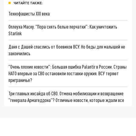
ЧИТАЙТЕ ТАКЖЕ:
Технофашисты XXI века
Оплеуха Маску. "Пора снять белые перчатки": Как уничтожить
Starlink
Даня с Дашей спаслись от боевиков ВСУ. Но беды для малышей не
закончились
"Очень плохие новости": Большая ошибка Palantir в России. Страны
НАТО впервые за СВО остановили поставки оружия. ВСУ теряют
приграничье?
Три главных инсайда об СВО. Отмена мобилизации и возвращение
"генерала Армагеддона"? Отличные новости, которые ждали все