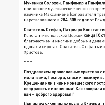
Мученики Солохон, Памфамир и Памфал
принявшие мученические венцы во врем
язычника Максимиана (соправителя траг
царствовавшего в
284-305 годах
от Рожд
Святитель Стефан, Патриарх Константи
Константинопольской Церкви
конца
IX
ст
благочестием и многими добрыми делами
вдовах и сиротах. Святитель Стефан мир
Христова.
* * *
Поздравляем православных христиан с 
молитвами, Господи, спаси и помилуй все
Крещения или в чине монашеского постр
поздравить с именинами! Как говорили на
вам – доброго здоровья!"
Нашим же усопшим родным и близким, в