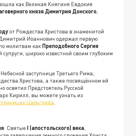
 вошла как Великая Княгиня Евдокия
аговерного князя Димитрия Донского
,
оду
от Рождества Христова в знаменитой
ь Димитрий Иоаннович одержал первую
по молитвам как
Преподобного Сергия
ой супруги, широко известной своим глубоким
 Небесной заступнице Третьего Рима,
дества Христова, а также посвящённом ей
но освятил Предстоятель Русской
рх Кирилл, вы можете узнать из
 страницах Царьграда
.
ия
. Святые
I
(апостольского) века
,
сле завершения земного служения Христа,