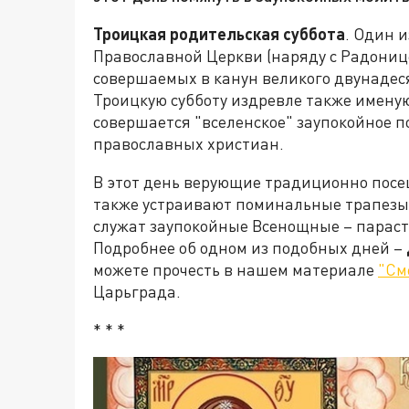
Троицкая родительская суббота
. Один 
Православной Церкви (наряду с Радониц
совершаемых в канун великого двунадес
Троицкую субботу издревле также именую
совершается "вселенское" заупокойное п
православных христиан.
В этот день верующие традиционно посе
также устраивают поминальные трапезы. 
служат заупокойные Всенощные – параста
Подробнее об одном из подобных дней –
можете прочесть в нашем материале
"См
Царьграда.
* * *