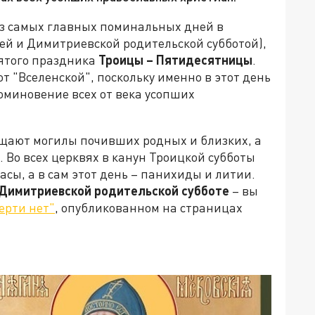
из самых главных поминальных дней в
ей и Димитриевской родительской субботой),
ятого праздника
Троицы – Пятидесятницы
.
т "Вселенской", поскольку именно в этот день
оминовение всех от века усопших
щают могилы почивших родных и близких, а
Во всех церквях в канун Троицкой субботы
сы, а в сам этот день – панихиды и литии.
Димитриевской родительской субботе
–
вы
ерти нет"
, опубликованном на страницах