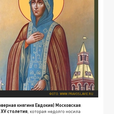
ФОТО: WWW.PRAVOSLAVIE.RU
оверная княгиня Евдокия) Московская
.
а
XV
столетия
, которая недолго носила