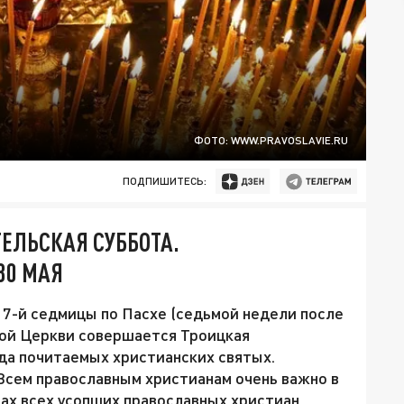
ФОТО: WWW.PRAVOSLAVIE.RU
ПОДПИШИТЕСЬ:
ТЕЛЬСКАЯ СУББОТА.
30 МАЯ
у 7-й седмицы по Пасхе (седьмой недели после
кой Церкви совершается Троицкая
яда почитаемых христианских святых.
Всем православным христианам очень важно в
ах всех усопших православных христиан.