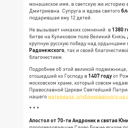
монашеское имя, в светскую же историю
Дмитриевна. Супруга и вдова святого
бл
подарившая ему 12 детей.
Не вызывает никаких сомнений: в
1380 г
битве на Куликовом поле Великий Княз
крупную русскую победу над ордынцами 
Радонежского
, так и своей благочестив
благочестием.
Подробнее об этой великой подвижнице,
отошедшей ко Господу в
1407 году
от Рож
московском храме, который совсем недав
Православной Церкви Святейший Патриа
нашего
материала, опубликованного на
* * *
Апостол от 70-ти Андроник и святая Юн
проповедовавшие Слово Божие вскоре по