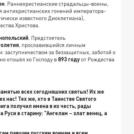
он
. Раннехристианские страдальцы-воины,
я антихристианских гонений императора-
ически известного Диоклетиана),
ества Христова.
нопольский
. Предстоятель
олетия
, прославившийся личным
: заступничеством за беззащитных, заботой о
но отошёл ко Господу в
893 году
от Рождества
памятью всех сегодняшних святых! Их же
х нас! Тех же, кто в Таинстве Святого
ига получил имена в их честь, рады
 Руси в старину: "Ангелам – злат венец, а
сем павшим русским воинам и всем