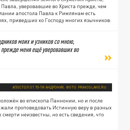
 Павла, уверовавшие во Христа прежде, чем
слании апостола Павла к Римлянам есть
лях, приведших ко Господу многих язычников:
дников моих и узников со мною,
 прежде меня ещё уверовавших во
АПОСТОЛ ОТ 70-ТИ АНДРОНИК. ФОТО: PRAVOSLAVIE.RU
положён во епископа Паннонии, но и после
олжали проповедовать Истинную веру в разных
х смерти неизвестны, но есть сведения, что