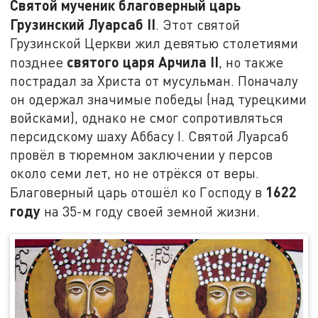
Святой мученик благоверный царь
Грузинский Луарсаб II
. Этот святой
Грузинской Церкви жил девятью столетиями
святого царя Арчила
II
позднее
, но также
пострадал за Христа от мусульман. Поначалу
он одержал значимые победы (над турецкими
войсками), однако не смог сопротивляться
персидскому шаху Аббасу I. Святой Луарсаб
провёл в тюремном заключении у персов
около семи лет, но не отрёкся от веры.
1622
Благоверный царь отошёл ко Господу в
году
на 35-м году своей земной жизни.