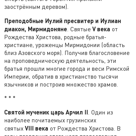
заострённым деревом).
Преподобные Иулий пресвитер и Иулиан
диакон, Мирмидоняне
V
века
. Святые
от
Рождества Христова, родные братья-
христиане, уроженцы Мирмидонии (область
близ Азовского моря). Получив благословение
на проповедническую деятельность, эти
братья прошли многие города и веси Римской
Империи, обратив в христианство тысячи
язычников и построив множество храмов.
* * *
Святой мученик царь Арчил II
. Один из
наиболее почитаемых грузинских
VIII
века
святых
от Рождества Христова. В