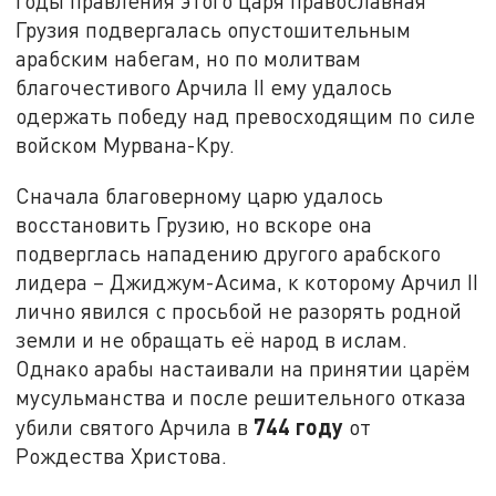
годы правления этого царя православная
Грузия подвергалась опустошительным
арабским набегам, но по молитвам
благочестивого Арчила II ему удалось
одержать победу над превосходящим по силе
войском Мурвана-Кру.
Сначала благоверному царю удалось
восстановить Грузию, но вскоре она
подверглась нападению другого арабского
лидера – Джиджум-Асима, к которому Арчил II
лично явился с просьбой не разорять родной
земли и не обращать её народ в ислам.
Однако арабы настаивали на принятии царём
мусульманства и после решительного отказа
744 году
убили святого Арчила в
от
Рождества Христова.