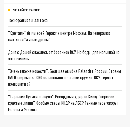
ЧИТАЙТЕ ТАКЖЕ:
Технофашисты XXI века
"Кротами" были все? Теракт в центре Москвы: На генералов
охотятся "живые дроны"
Даня с Дашей спаслись от боевиков ВСУ. Но беды для малышей не
закончились
"Очень плохие новости": Большая ошибка Palantir в России. Страны
НАТО впервые за СВО остановили поставки оружия. ВСУ теряют
приграничье?
"Терпение Путина лопнуло". Рекордный удар по Киеву "пересёк
красные линии". Особые спецы КНДР на ЛБС? Тайные переговоры
Европы и Москвы