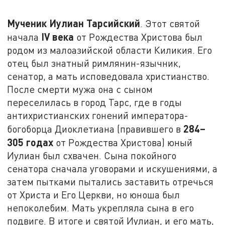
Мученик Иулиан Тарсийский
. Этот святой
IV
века
начала
от Рождества Христова был
родом из малоазийской области Киликия. Его
отец был знатный римлянин-язычник,
сенатор, а мать исповедовала христианство.
После смерти мужа она с сыном
переселилась в город Тарс, где в годы
антихристианских гонений императора-
284–
богоборца Диоклетиана (правившего в
305 годах
от Рождества Христова) юный
Иулиан был схвачен. Сына покойного
сенатора сначала уговорами и искушениями, а
затем пытками пытались заставить отречься
от Христа и Его Церкви, но юноша был
непоколебим. Мать укрепляла сына в его
подвиге. В итоге и святой Иулиан, и его мать,