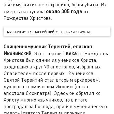
чьё имя житие не сохранило, были убиты. Их
около 305 года
смерть наступила
от
Рождества Христова.
МУЧЕНИК ИУЛИАН ТАРСИЙСКИЙ. ФОТО: PRAVOSLAVIE.RU
Священномученик Терентий, епископ
Иконийский
I
века
. Этот святой
от Рождества
Христова был одним из учеников Христа,
входивших в круг 70 апостолов, избранных
Спасителем после первых 12 учеников.
Святой Терентий стал вторым архиереем,
духовно окормлявшим Иконию (после
апостола Сосипатра). Здесь он обратил ко
Христу многих язычников, но в итоге
пострадал за Господа, приняв мученическую
смерть (святого Терентия пронзили