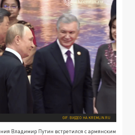
GIF: ВИДЕО НА KREMLIN.RU
ания Владимир Путин встретился с армянским