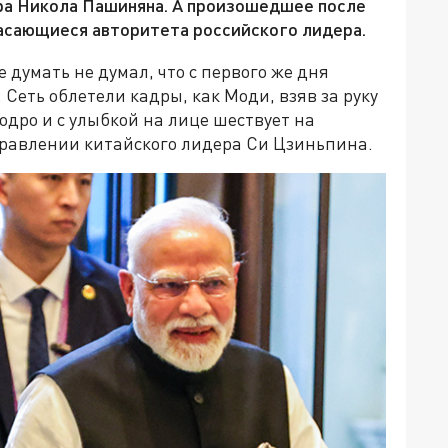
ера Никола Пашиняна. А произошедшее после
касающиеся авторитета российского лидера.
думать не думал, что с первого же дня
Сеть облетели кадры, как Моди, взяв за руку
дро и с улыбкой на лице шествует на
равлении китайского лидера Си Цзиньпина.