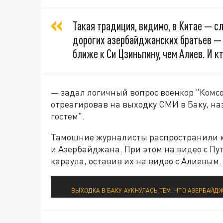
Такая традиция, видимо, в Китае — сл
дорогих азербайджанских братьев — 
ближе к Си Цзиньпину, чем Алиев. И к
— задал логичный вопрос военкор "Комс
отреагировав на выходку СМИ в Баку, 
гостем".
Тамошние журналисты распространили к
и Азербайджана. При этом на видео с Пу
караула, оставив их на видео с Алиевым.
ВЫХОДКА В БАКУ АУКНУЛАСЬ ТЕМ, ЧТО АЗЕРБАЙДЖ