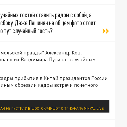
учайных гостей ставить рядом с собой, а
сбоку. Даже Пашинян на общем фото стоит
то тут случайный гость?
омольской правды" Александр Коц,
назвавших Владимира Путина "случайным
адры прибытия в Китай президентов России
тиным обрезали кадры встречи почётного
АН НЕ ПУСТИЛИ В ШОС. СКРИНШОТ С ТГ-КАНАЛА MINVAL LIVE