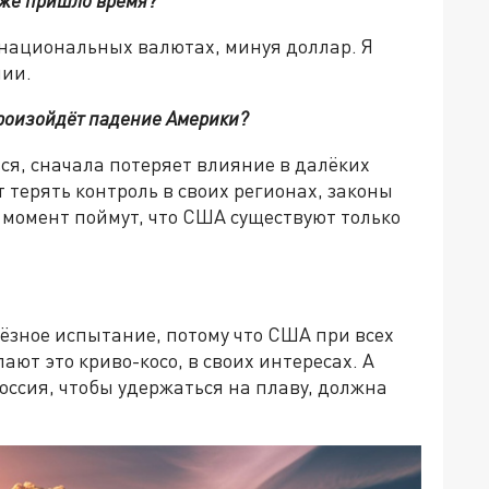
уже пришло время?
 национальных валютах, минуя доллар. Я
нии.
произойдёт падение Америки?
ься, сначала потеряет влияние в далёких
 терять контроль в своих регионах, законы
о момент поймут, что США существуют только
ьёзное испытание, потому что США при всех
ают это криво-косо, в своих интересах. А
Россия, чтобы удержаться на плаву, должна