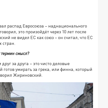
вал распад Евросоюза – наднационального
оворил, это произойдёт через 10 лет после
ский не видел ЕС как союз – он считал, что ЕС
х стран.
т термин смысл?
 друг за друга – это чисто деловые
 готов умирать за грека, или финна, который
говорил Жириновский.