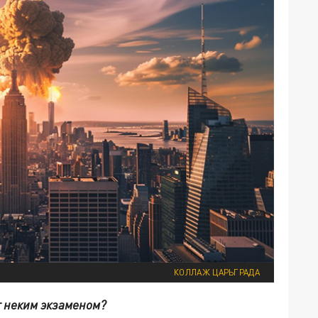
КОЛЛАЖ ЦАРЬГРАДА
т неким экзаменом?