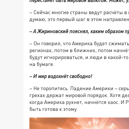
перестанет быть мировой валютой. Может, 
– Сейчас многие страны ведут расчёты в
думаю, это первый шаг в этом направле
– А Жириновский пояснял, каким образом 
– Он говорил, что Америка будет сжимат
регионах, потом в ближних, потом начнёт
будут игнорироваться, и люди в какой-т
на бумаге.
– И мир вздохнёт свободно!
– Не торопитесь. Падение Америки – сер
грехах держат мировой порядок. Хотя дел
когда Америка рухнет, начнётся хаос. И 
быть готова к этому.