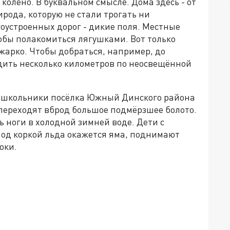
 колено. В буквальном смысле. Дома здесь - от
ирода, которую не стали трогать ни
оустроенных дорог - дикие поля. Местные
обы полакомиться лягушками. Вот только
 жарко. Чтобы добраться, например, до
дить несколько километров по неосвещённой
у, школьники посёлка Южный Динского района
 переходят вброд большое подмёрзшее болото.
ь ноги в холодной зимней воде. Дети с
под коркой льда окажется яма, поднимают
оки.