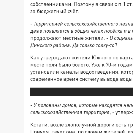
собственниками. Поэтому в связи с п.1 ст
за бюджетный счёт.
-
Территорией сельскохозяйственного назн
даже появляется в общих чатах посёлка и в
продолжают местные жители. -
В социаль
Динского района. Да только толку-то
?
Как утверждают жители Южного по картам
месте поля было болото. Уже к 70-м года
установили каналы водоотведения, кото
современное время систему вывода воды
-
У половины домов, которые находятся непод
сельскохозяйственная территория
, - утве
Кстати, возле злополучной дороги есть тр
Причём, течёт она, по словам жителей, и