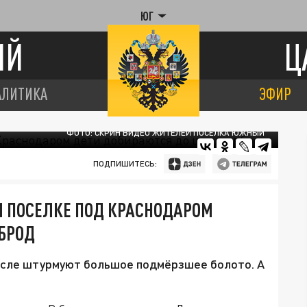
ЮГ
ИЙ
Ц
АЛИТИКА
ЭФИР
ФОТО: СКРИН ВИДЕО ЖИТЕЛЕЙ ПОСЁЛКА ЮЖНЫЙ
ПОДПИШИТЕСЬ:
ОМ ПОСЕЛКЕ ПОД КРАСНОДАРОМ
БРОД
мысле штурмуют большое подмёрзшее болото. А