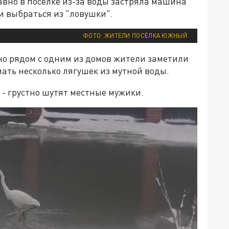
авно в посёлке из-за воды застряла машина
ли выбраться из "ловушки".
ФОТО: ЖИТЕЛИ ПОСЁЛКА ЮЖНЫЙ
вно рядом с одним из домов жители заметили
мать несколько лягушек из мутной воды.
, - грустно шутят местные мужики.