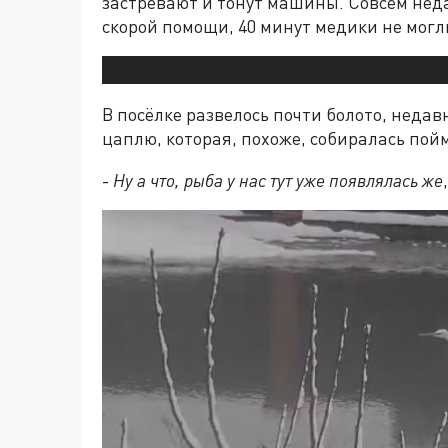
застревают и тонут машины. Совсем нед
скорой помощи, 40 минут медики не мог
В посёлке развелось почти болото, неда
цаплю, которая, похоже, собиралась пой
-
Ну а что, рыба у нас тут уже появлялась же