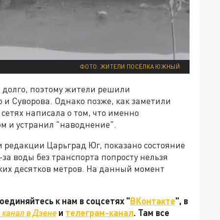
ФОТО: ЖИТЕЛИ ПОСЁЛКА ЮЖНЫЙ
долго, поэтому жители решили
 и Суворова. Однако позже, как заметили
сетях написала о том, что именно
м и устранил "наводнение".
и редакции Царьград Юг, показано состояние
-за воды без транспорта попросту нельзя
ких десятков метров. На данный момент
единяйтесь к нам в соцсетях "
ВКонтакте
", в
канал в Дзене
и
телеграм-канал
. Там все