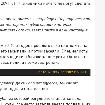
. 209 ГК РФ чиновники ничего не могут сделать
ачения занимается застройщик. Периодически он
 комментариях к публикациям о потопах
, -
ных сетях отписывается также и администрация
 30-40-х годов прошлого века видно, что на
м его засыпали и потом засеяли. Специалисты
рые уходили в близлежащие реки. Однако в
 засыпали, а позже застроили.
ФОТО: ЖИТЕЛИ ПОСЁЛКА ЮЖНЫЙ
алёку, до сих пор нет адресов, так как это
рждает одна их жительниц.
уба, из которой регулярно сливается вода.
з школы, где часто затапливается подвал, и из