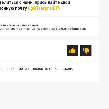
делиться с нами, присылайте свои
тронную почту
ug@Tsargrad.TV
сывайтесь на наши каналы
ыми узнавайте о главных новостях и важнейших событиях дня.
ИЕ
ВОДА
ПОТОП
ВОДООТВЕДЕНИЕ
ШКОЛА