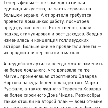
Теперь фильм — не самодостаточная
единица искусства, но часть сериала на
большом экране. А от зрителя требуется
провести домашнюю работу, посмотрев
предыдущие ленты. Естественно, такой
подход стимулировал и рост доходов. Заодно
изменилась и концепция голливудских
актёров. Больше они не продвигали ленты —
их продвигали персонажи в масках.
А неудобного артиста всегда можно заменить
на более лояльного, что доказала та же
Marvel, променявшая строптивого Эдварда
Нортона на куда более покладистого Марка
Руффало, а также жадного Терренса Ховарда
на более скромного Дона Чидла. Режиссёры
также отошли на второй план — всем отныне
жёстко рулят продюсеры, которые набирают