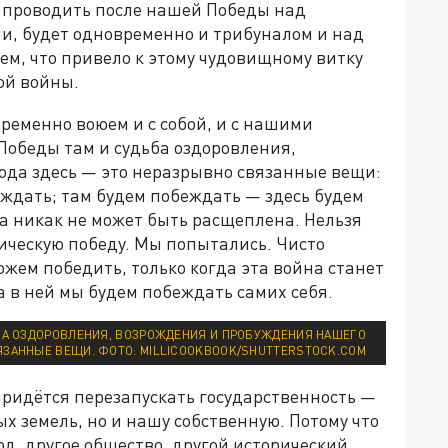
м проводить после нашей Победы над
, будет одновременно и трибуналом и над
ем, что привело к этому чудовищному витку
ой войны.
ременно воюем и с собой, и с нашими
Победы там и судьба оздоровления,
да здесь — это неразрывно связанные вещи:
ждать; там будем побеждать — здесь будем
на никак не может быть расщеплена. Нельзя
ническую победу. Мы попытались. Чисто
ожем победить, только когда эта война станет
а в ней мы будем побеждать самих себя.
ЬБА ОЗДОРОВЛЕНИЯ, ВОЗРОЖДЕНИЯ И ПРОБУЖДЕНИЯ НАШЕГО
ЯЗАННЫЕ ВЕЩИ. ФОТО: MILLICOOKBOOK/SHUTTERSTOCK.COM
придётся перезапускать государственность —
х земель, но и нашу собственную. Потому что
род, другое общество, другой исторический