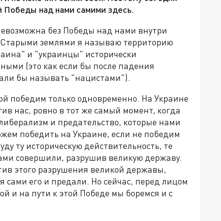
й Победы над нами самими здесь.
 невозможна без Победы над нами внутри
 Старыми землями я называю территорию
раина" и "украинцы" исторически
ыми (это как если бы после падения
али бы называть "нацистами").
рой победим только одновременно. На Украине
ив нас, ровно в тот же самый момент, когда
либерализм и предательство, которые нами
можем победить на Украине, если не победим
суду ту историческую действительность, те
сами совершили, разрушив великую державу.
отив этого разрушения великой державы,
я сами его и предали. Но сейчас, перед лицом
й и на пути к этой Победе мы боремся и с