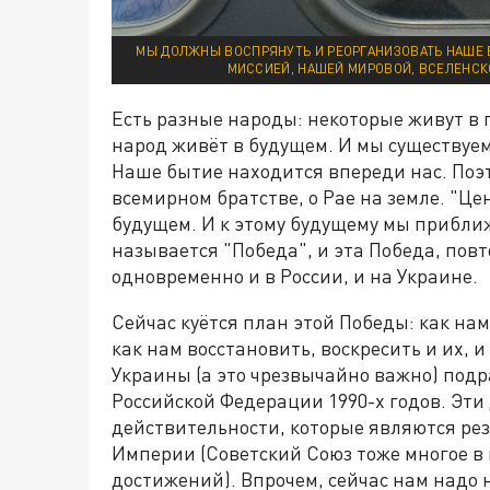
МЫ ДОЛЖНЫ ВОСПРЯНУТЬ И РЕОРГАНИЗОВАТЬ НАШЕ 
МИССИЕЙ, НАШЕЙ МИРОВОЙ, ВСЕЛЕНСКО
Есть разные народы: некоторые живут в 
народ живёт в будущем. И мы существуем н
Наше бытие находится впереди нас. Поэт
всемирном братстве, о Рае на земле. "Це
будущем. И к этому будущему мы прибли
называется "Победа", и эта Победа, пов
одновременно и в России, и на Украине.
Сейчас куётся план этой Победы: как нам 
как нам восстановить, воскресить и их, 
Украины (а это чрезвычайно важно) под
Российской Федерации 1990-х годов. Эти
действительности, которые являются ре
Империи (Советский Союз тоже многое в 
достижений). Впрочем, сейчас нам надо н