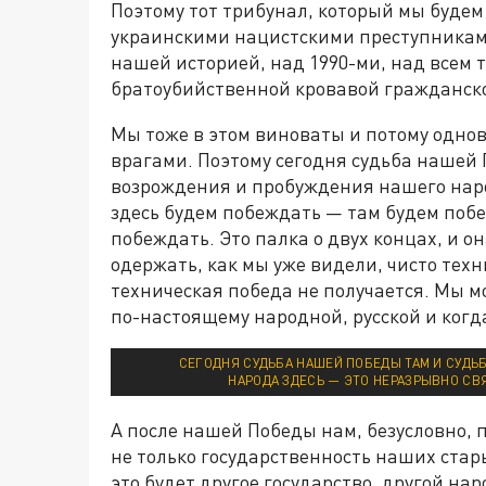
Поэтому тот трибунал, который мы буде
украинскими нацистскими преступниками
нашей историей, над 1990-ми, над всем т
братоубийственной кровавой гражданск
Мы тоже в этом виноваты и потому однов
врагами. Поэтому сегодня судьба нашей 
возрождения и пробуждения нашего наро
здесь будем побеждать — там будем побе
побеждать. Это палка о двух концах, и о
одержать, как мы уже видели, чисто тех
техническая победа не получается. Мы м
по-настоящему народной, русской и когд
СЕГОДНЯ СУДЬБА НАШЕЙ ПОБЕДЫ ТАМ И СУД
НАРОДА ЗДЕСЬ — ЭТО НЕРАЗРЫВНО СВ
А после нашей Победы нам, безусловно, 
не только государственность наших стары
это будет другое государство, другой на