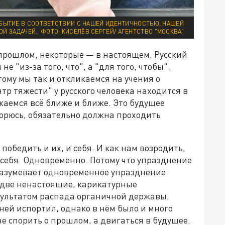
БЫТИЕ В СООТВЕТСТВИИ С НАШЕЙ ИДЕНТИЧНОСТЬЮ, НАШЕЙ
Й ЗАДАЧЕЙ. ФОТО: КИСЕЛЁВ СЕРГЕЙ/ АГЕНТСТВО "МОСКВА"
прошлом, некоторые — в настоящем. Русский
е "из-за того, что", а "для того, чтобы".
ому мы так и откликаемся на учения о
нтр тяжести" у русского человека находится в
жаемся всё ближе и ближе. Это будущее
торюсь, обязательно должна проходить
победить и их, и себя. И как нам возродить,
и себя. Одновременно. Потому что упразднение
разумевает одновременное упразднение
 две ненастоящие, карикатурные
зультатом распада органичной державы,
ней испортил, однако в нём было и много
е спорить о прошлом, а двигаться в будущее.