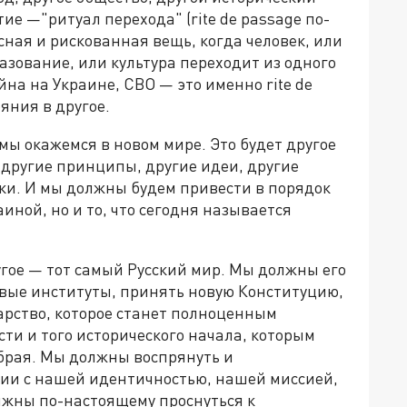
ие —"ритуал перехода" (rite de passage по-
сная и рискованная вещь, когда человек, или
азование, или культура переходит из одного
на на Украине, СВО — это именно rite de
яния в другое.
 мы окажемся в новом мире. Это будет другое
 другие принципы, другие идеи, другие
ки. И мы должны будем привести в порядок
аиной, но и то, что сегодня называется
гое — тот самый Русский мир. Мы должны его
овые институты, принять новую Конституцию,
дарство, которое станет полноценным
ти и того исторического начала, которым
обрая. Мы должны воспрянуть и
вии с нашей идентичностью, нашей миссией,
лжны по-настоящему проснуться к