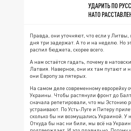
УДАРИТЬ ПО РУС
НАТО РАССТАВЛЕ
Правда, они уточняют, что если у Литвы, 
дня три задержат. А то и на неделю. Но 
распил бюджета, скорее всего.
А нам остаётся гадать, почему в натовс
Латвия. Наверное, они их там путают и не
они Европу за пятерых.
На самом деле современному еврорейху оч
Украины. Чтобы растянули фронт до Балти
сначала репетировали, что мы Эстонию 
устраивают. По Усть-Луге и Питеру приле
сколько бы ни возмущались Украиной. У 
Откуда бы нас ни били, мы всё на Украин
подтверждает. И это правильно. Потому 