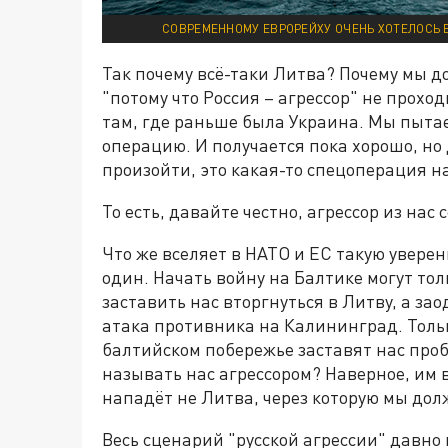
СОВРЕМЕННОМУ ЕВРОРЕЙХУ ОЧЕНЬ ХОТЕЛОСЬ Б
Так почему всё-таки Литва? Почему мы до
"потому что Россия – агрессор" не прохо
там, где раньше была Украина. Мы пыта
операцию. И получается пока хорошо, но 
произойти, это какая-то спецоперация на
То есть, давайте честно, агрессор из нас 
Что же вселяет в НАТО и ЕС такую уверен
один. Начать войну на Балтике могут тол
заставить нас вторгнуться в Литву, а за
атака противника на Калининград. Толь
балтийском побережье заставят нас проб
называть нас агрессором? Наверное, им 
нападёт не Литва, через которую мы дол
Весь сценарий "русской агрессии" давно