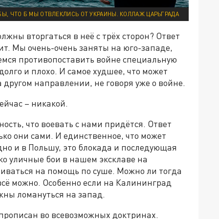
Ы, ЧТО Б МЫ ОТВЛЕКЛИСЬ ОТ УКРАИНЫ. КОЛЛАЖ ЦАРЬГРАДА
лжны вторгаться в неё с трёх сторон? Ответ
дит. Мы очень-очень заняты на юго-западе,
емся противопоставить войне специальную
долго и плохо. И самое худшее, что может
 другом направлении, не говоря уже о войне.
сейчас – никакой.
ность, что воевать с нами придётся. Ответ
ько они сами. И единственное, что может
одно и в Польшу, это блокада и последующая
ко уличные бои в нашем эксклаве на
иваться на помощь по суше. Можно ли тогда
всё можно. Особенно если на Калининград
жны ломануться на запад.
 прописан во всевозможных доктринах.