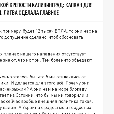
СКОЙ КРЕПОСТИ КАЛИНИНГРАД: КАПКАН ДЛЯ
Н. ЛИТВА СДЕЛАЛА ГЛАВНОЕ
к примеру, будет 12 тысяч БПЛА, то они нас на
это допущение сделано, чтоб обосновать
ких планах нашего нападения отсутствует
 знают, что их три. Тем более что объедают
ень хотелось бы, что б мы отвлеклись от
ки. И делается для этого всё. Почему они
расчекрыжим? А они нам на море блокаду
тает из Эстонии, что бы мы ни говорили и
нас сейчас вообще внешняя политика такая.
у валим. А Украина с радостью и гордостью
что пока существует Украина, мы отвлекаться