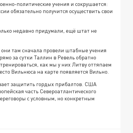
оенно-политические учения и сокрушается:
ссии обязательно получится осуществить свои
олько недавно придумали, ещё штат не
что они там сначала провели штабные учения
прямо за сутки Таллин в Ревель обратно
тренироваться, как мы у них Литву оттяпаем
место Вильнюса на карте появляется Вильно.
евает защитить гордых прибалтов. США
ропейская часть Североатлантического
ереговоры с условным, но конкретным