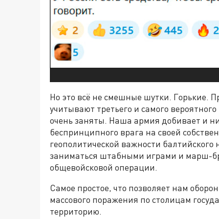
Но это всё не смешные шутки. Горькие. П
учитывают третьего и самого вероятног
очень заняты. Наша армия добивает и ни
беспринципного врага на своей собствен
геополитической важности балтийского н
заниматься штабными играми и марш-б
общевойсковой операции.
Самое простое, что позволяет нам оборо
массового поражения по столицам госуд
территорию.