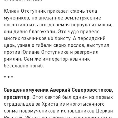
Юлиан Отступник приказал сжечь тела
мучеников, но внезапное землетрясение
поглотило их, а когда земля вернула их мощи,
они дивно благоухали. Это чудо привело
многих язычников ко Христу. А персидский
царь, узнав о гибели своих послов, выступил
против Юлиана Отступника и разгромил
римлян. Сам же император-язычник
бесславно погиб.
* * *
Священномученик Аверкий Северовостоков,
пресвитер
. Этот святой был одним из первых
страдальцев за Христа из многотысячного
сонма новомучеников и исповедников Церкви
Русской, 38 лет он служил в священническом