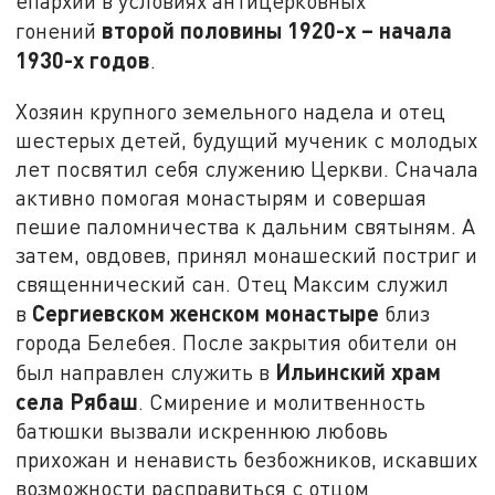
епархии в условиях антицерковных
второй половины 1920-х – начала
гонений
1930-х годов
.
Хозяин крупного земельного надела и отец
шестерых детей, будущий мученик с молодых
лет посвятил себя служению Церкви. Сначала
активно помогая монастырям и совершая
пешие паломничества к дальним святыням. А
затем, овдовев, принял монашеский постриг и
священнический сан. Отец Максим служил
Сергиевском женском монастыре
в
близ
города Белебея. После закрытия обители он
Ильинский храм
был направлен служить в
села Рябаш
. Смирение и молитвенность
батюшки вызвали искреннюю любовь
прихожан и ненависть безбожников, искавших
возможности расправиться с отцом