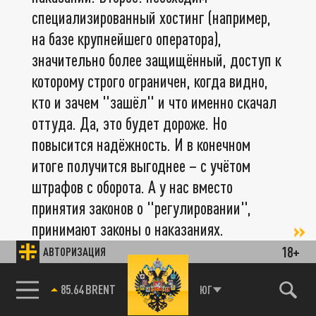
специализированный хостинг (например,
на базе крупнейшего оператора),
значительно более защищённый, доступ к
которому строго ограничен, когда видно,
кто и зачем "зашёл" и что именно скачал
оттуда. Да, это будет дороже. Но
повысится надёжность. И в конечном
итоге получится выгоднее – с учётом
штрафов с оборота. А у нас вместо
принятия законов о "регулировании",
принимают законы о наказаниях.
18+
АВТОРИЗАЦИЯ
По его словам, сегодня многие крупные
85.64 BRENT
ЮГ
компании, которые накрыла паника из-за
постоянных утечек и сливов – не от боязни