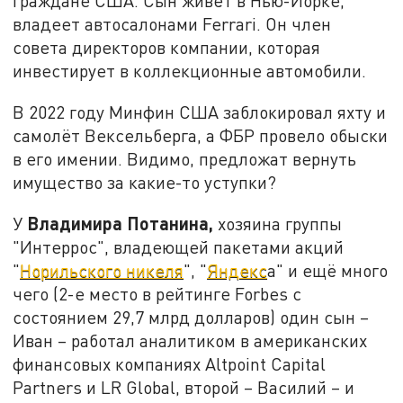
граждане США. Сын живёт в Нью-Йорке,
владеет автосалонами Ferrari. Он член
совета директоров компании, которая
инвестирует в коллекционные автомобили.
В 2022 году Минфин США заблокировал яхту и
самолёт Вексельберга, а ФБР провело обыски
в его имении. Видимо, предложат вернуть
имущество за какие-то уступки?
Владимира Потанина,
У
хозяина группы
"Интеррос", владеющей пакетами акций
"
Норильского никеля
", "
Яндекс
а" и ещё много
чего (2-е место в рейтинге Forbes с
состоянием 29,7 млрд долларов) один сын –
Иван – работал аналитиком в американских
финансовых компаниях Altpoint Capital
Partners и LR Global, второй – Василий – и