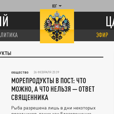
ЮГ
ИЙ
Ц
АЛИТИКА
ЭФИР
ДУКТЫ
26 ФЕВРАЛЯ 23:39
ОБЩЕСТВО
МОРЕПРОДУКТЫ В ПОСТ: ЧТО
МОЖНО, А ЧТО НЕЛЬЗЯ — ОТВЕТ
СВЯЩЕННИКА
Рыба разрешена лишь в дни некоторых
праздников, таких как Благовещение