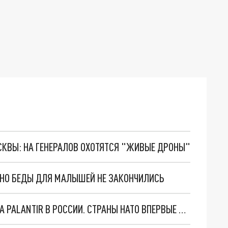
ОСКВЫ: НА ГЕНЕРАЛОВ ОХОТЯТСЯ "ЖИВЫЕ ДРОНЫ"
. НО БЕДЫ ДЛЯ МАЛЫШЕЙ НЕ ЗАКОНЧИЛИСЬ
"ОЧЕНЬ ПЛОХИЕ НОВОСТИ": БОЛЬШАЯ ОШИБКА PALANTIR В РОССИИ. СТРАНЫ НАТО ВПЕРВЫЕ ЗА СВО ОСТАНОВИЛИ ПОСТАВКИ ОРУЖИЯ. ВСУ ТЕРЯЮТ ПРИГРАНИЧЬЕ?