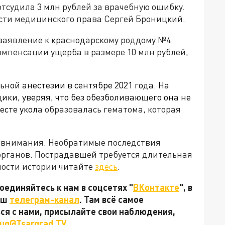
отсудила 3 млн рублей за врачебную ошибку.
асти медицинского права Сергей Броницкий.
е заявление к краснодарскому роддому №4
омпенсации ущерба в размере 10 млн рублей,
льной анестезии в сентябре
2021 года
. На
ики, уверяя, что без обезболивающего она не
есте укол
а образовалась гематома, которая
 внимания. Необратимые последствия
рганов. Пострадавшей требуется длительная
ности истории читайте
здесь
.
единяйтесь к нам в соцсетях "
ВКонтакте
", в
наш
телеграм-канал
. Там всё самое
ься с нами, присылайте свои наблюдения,
ug@Tsargrad.TV