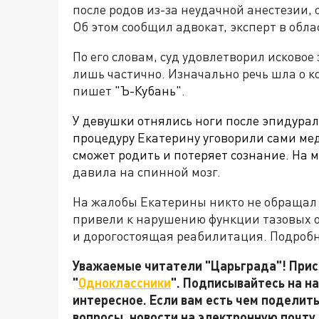
после родов из-за неудачной анестезии, 
Об этом сообщил адвокат, эксперт в обл
По его словам, суд удовлетворил исково
лишь частично. Изначально речь шла о к
пишет
"Ъ-Кубань".
У девушки отнялись ноги после эпидура
процедуру Екатерину уговорили сами мед
сможет родить и потеряет сознание. На м
давила на спинной мозг.
На жалобы Екатерины никто не обращал
привели к нарушению функции тазовых о
и дорогостоящая реабилитация. Подроб
Уважаемые читатели "Царьграда"! Присо
"
Одноклассники
". Подписывайтесь на 
интересное. Если вам есть чем поделит
вопросы, новости на электронную почту