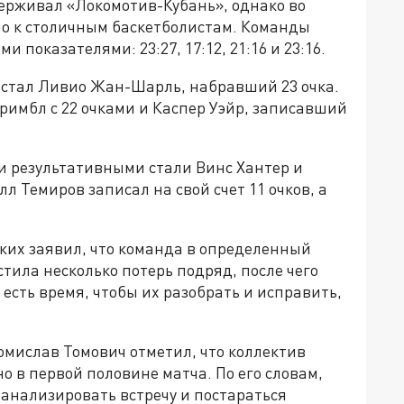
ерживал «Локомотив-Кубань», однако во
о к столичным баскетболистам. Команды
показателями: 23:27, 17:12, 21:16 и 23:16.
 стал Ливио Жан-Шарль, набравший 23 очка.
римбл с 22 очками и Каспер Уэйр, записавший
и результативными стали Винс Хантер и
л Темиров записал на свой счет 11 очков, а
ких заявил, что команда в определенный
тила несколько потерь подряд, после чего
есть время, чтобы их разобрать и исправить,
мислав Томович отметил, что коллектив
о в первой половине матча. По его словам,
анализировать встречу и постараться